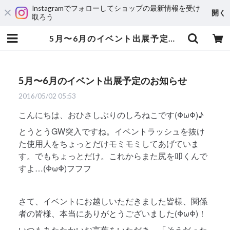
Instagramでフォローしてショップの最新情報を受け
開く
取ろう
5月〜6月のイベント出展予定のお知らせ | ネコソダテ 猫用首輪専門店～猫の首輪・迷子札・猫用品・猫雑貨～
5月〜6月のイベント出展予定のお知らせ
2016/05/02 05:53
こんにちは、おひさしぶりのしろねこです(ΦωΦ)♪
とうとうGW突入ですね。イベントラッシュを抜け
た使用人をちょっとだけモミモミしてあげていま
す。でもちょっとだけ。これからまた尻を叩くんで
すよ…(ΦωΦ)フフフ
さて、イベントにお越しいただきました皆様、関係
者の皆様、本当にありがとうございました(ΦωΦ)！
いつもあたたかいお言葉をいただき、「そうだった